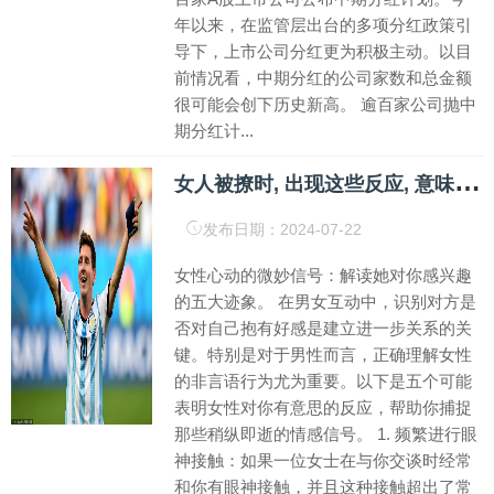
年以来，在监管层出台的多项分红政策引
导下，上市公司分红更为积极主动。以目
前情况看，中期分红的公司家数和总金额
很可能会创下历史新高。 逾百家公司抛中
期分红计...
女
人被撩时, 出现这些反应, 意味着她对你有意思
发布日期：2024-07-22
女性心动的微妙信号：解读她对你感兴趣
的五大迹象。 在男女互动中，识别对方是
否对自己抱有好感是建立进一步关系的关
键。特别是对于男性而言，正确理解女性
的非言语行为尤为重要。以下是五个可能
表明女性对你有意思的反应，帮助你捕捉
那些稍纵即逝的情感信号。 1. 频繁进行眼
神接触：如果一位女士在与你交谈时经常
和你有眼神接触，并且这种接触超出了常