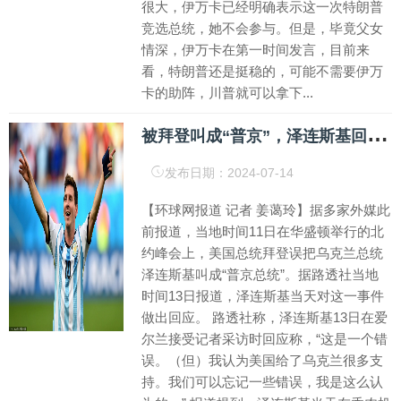
很大，伊万卡已经明确表示这一次特朗普
竞选总统，她不会参与。但是，毕竟父女
情深，伊万卡在第一时间发言，目前来
看，特朗普还是挺稳的，可能不需要伊万
卡的助阵，川普就可以拿下...
被
拜登叫成“普京”，泽连斯基回应：鉴于美国对乌支持，这是可以忘记的错误
发布日期：2024-07-14
【环球网报道 记者 姜蔼玲】据多家外媒此
前报道，当地时间11日在华盛顿举行的北
约峰会上，美国总统拜登误把乌克兰总统
泽连斯基叫成“普京总统”。据路透社当地
时间13日报道，泽连斯基当天对这一事件
做出回应。 路透社称，泽连斯基13日在爱
尔兰接受记者采访时回应称，“这是一个错
误。（但）我认为美国给了乌克兰很多支
持。我们可以忘记一些错误，我是这么认