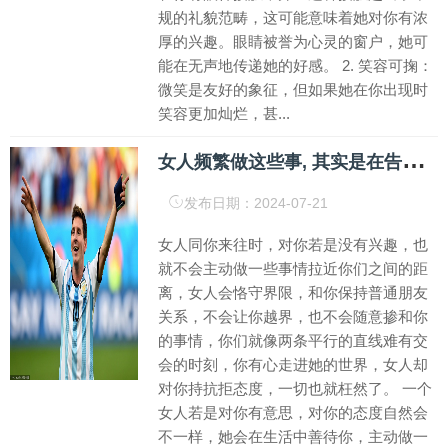
规的礼貌范畴，这可能意味着她对你有浓
厚的兴趣。眼睛被誉为心灵的窗户，她可
能在无声地传递她的好感。 2. 笑容可掬：
微笑是友好的象征，但如果她在你出现时
笑容更加灿烂，甚...
女
人频繁做这些事, 其实是在告诉你: “我喜欢你”
发布日期：2024-07-21
女人同你来往时，对你若是没有兴趣，也
就不会主动做一些事情拉近你们之间的距
离，女人会恪守界限，和你保持普通朋友
关系，不会让你越界，也不会随意掺和你
的事情，你们就像两条平行的直线难有交
会的时刻，你有心走进她的世界，女人却
对你持抗拒态度，一切也就枉然了。 一个
女人若是对你有意思，对你的态度自然会
不一样，她会在生活中善待你，主动做一