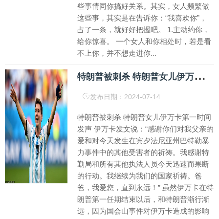
些事情同你搞好关系。其实，女人频繁做
这些事，其实是在告诉你：“我喜欢你”，
占了一条，就好好把握吧。 1.主动约你，
给你惊喜。 一个女人和你相处时，若是看
不上你，并不想走进你...
特
朗普被刺杀 特朗普女儿伊万卡第一时间发声 伊万卡发文说：“感谢你们
发布日期：2024-07-14
特朗普被刺杀 特朗普女儿伊万卡第一时间
发声 伊万卡发文说：“感谢你们对我父亲的
爱和对今天发生在宾夕法尼亚州巴特勒暴
力事件中的其他受害者的祈祷。我感谢特
勤局和所有其他执法人员今天迅速而果断
的行动。我继续为我们的国家祈祷。爸
爸，我爱您，直到永远！” 虽然伊万卡在特
朗普第一任期结束以后，和特朗普渐行渐
远，因为国会山事件对伊万卡造成的影响